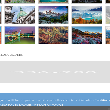
 LOS GLACIARES
rgentine
© Toute reproduction même partielle est strictement interdite -
Conditions 
-
ASSURANCES BAGAGES
ANNULATION VOYAGE