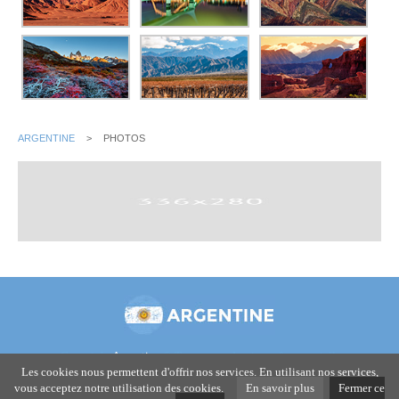
ARGENTINE
>
PHOTOS
Copyright
Argentine
© Toute reproduction même partielle est
Les cookies nous permettent d'offrir nos services. En utilisant nos services,
strictement interdite -
Conditions d'utilisation
vous acceptez notre utilisation des cookies.
En savoir plus
Fermer ce
-
-
AMERIQUE
ASSURANCES BAGAGES
ANNULATION VOYAGE